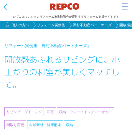
Tog
レプコはマンションリフォーム推進協議会が運営するリフォーム支援サイトです
メ
個人の方へ
リフォーム実例集
野村不動産パートナーズ
開放感
イ
ン
リフォーム実例集
「野村不動産パートナーズ」
コ
開放感あふれるリビングに、小
ン
テ
上がりの和室が美しくマッチし
ン
て。
ツ
に
移
動
リビング・ダイニング
和室
収納・ウォークインクローゼット
間取り変更
自然素材・健康配慮
収納