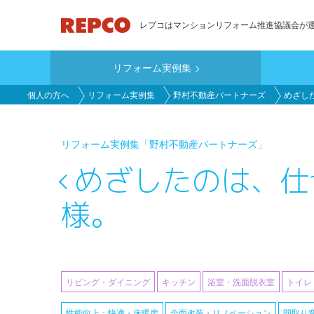
メ
レプコはマンションリフォーム推進協議会が
イ
ン
リフォーム実例集
コ
main_customer
ン
個人の方へ
リフォーム実例集
野村不動産パートナーズ
めざし
テ
ン
リフォーム実例集
「野村不動産パートナーズ」
ツ
に
めざしたのは、仕
移
様。
動
リビング・ダイニング
キッチン
浴室・洗面脱衣室
トイレ
性能向上：快適・床暖房
全面改装・リノベーション
間取り