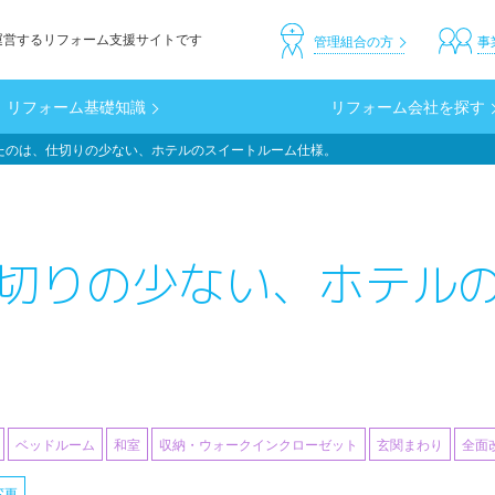
運営するリフォーム支援サイトです
header_custom
管理組合の方
事
リフォーム基礎知識
リフォーム会社を探す
たのは、仕切りの少ない、ホテルのスイートルーム仕様。
切りの少ない、ホテル
ベッドルーム
和室
収納・ウォークインクローゼット
玄関まわり
全面
変更