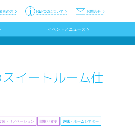
er
業者の方
REPCOについて
お問合せ
イベントとニュース
のスイートルーム仕
改装・リノベーション
間取り変更
趣味・ホームシアター