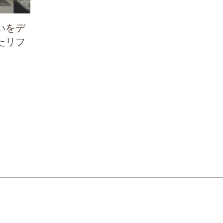
いをデ
たリフ