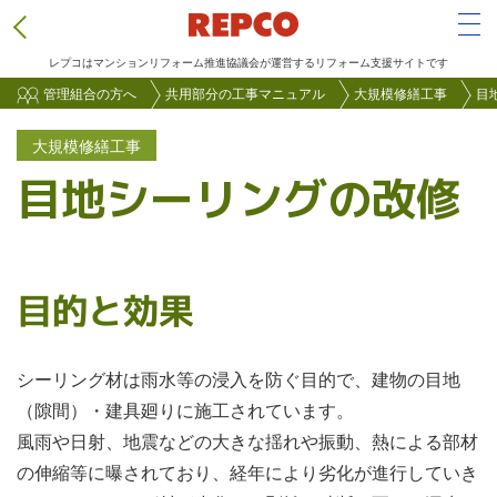
Tog
レプコはマンションリフォーム推進協議会が運営するリフォーム支援サイトです
メ
管理組合の方へ
共用部分の工事マニュアル
大規模修繕工事
目
イ
大規模修繕工事
ン
目地シーリングの改修
コ
ン
テ
ン
目的と効果
ツ
に
移
シーリング材は雨水等の浸入を防ぐ目的で、建物の目地
動
（隙間）・建具廻りに施工されています。
風雨や日射、地震などの大きな揺れや振動、熱による部材
の伸縮等に曝されており、経年により劣化が進行していき