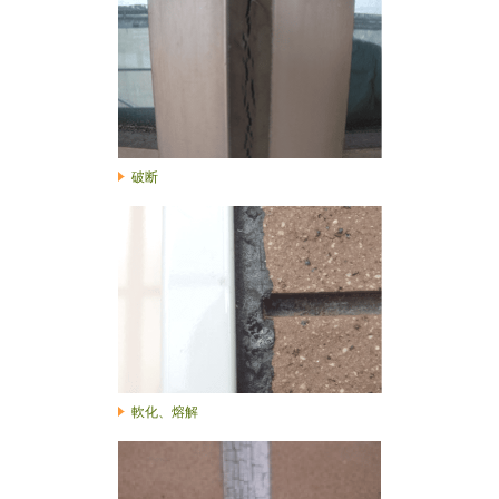
破断
軟化、熔解