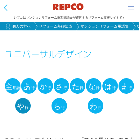
Tog
レプコはマンションリフォーム推進協議会が運営するリフォーム支援サイトです
メ
個人の方へ
リフォーム基礎知識
マンションリフォーム用語集
イ
ン
ユニバーサルデザイン
コ
ン
テ
ン
全
あ
か
さ
た
な
は
ま
ツ
用語
行
行
行
行
行
行
行
用
に
語
や
ら
わ
移
行
行
行
動
解
説