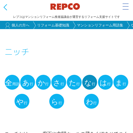
Tog
レプコはマンションリフォーム推進協議会が運営するリフォーム支援サイトです
メ
個人の方へ
リフォーム基礎知識
マンションリフォーム用語集
イ
ン
ニッチ
コ
ン
テ
ン
全
あ
か
さ
た
な
は
ま
ツ
用語
行
行
行
行
行
行
行
用
に
語
や
ら
わ
移
行
行
行
動
解
説