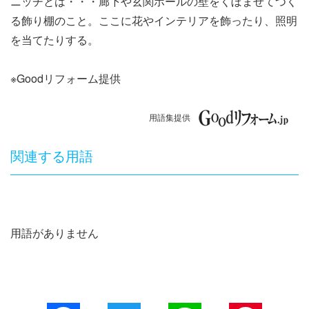
ニッチとは・・・廊下や玄関ホールの壁をくぼませてつく
ナ
る飾り棚のこと。ここに花やインテリアを飾ったり、照明
ビ
を当てたりする。
ゲ
※Goodリフォーム提供
ー
用語集提供
シ
ョ
関連する用語
ン
用語がありません