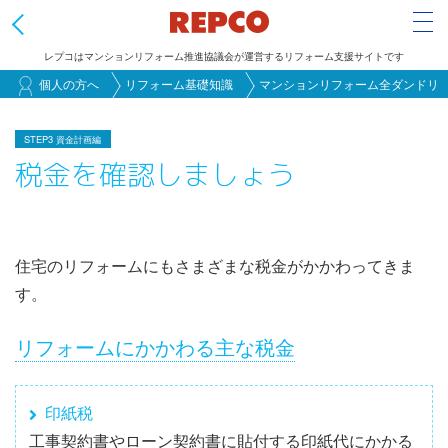
Tog
レプコはマンションリフォーム推進協議会が運営するリフォーム支援サイトです
メ
個人の方へ
リフォーム基礎知識
マンションリフォーム全ダンドリ
イ
ン
STEP3 資金計画編
税金を確認しましょう
コ
ン
テ
ン
住宅のリフォームにもさまざまな税金がかかわってきま
ツ
す。
に
移
リフォームにかかわる主な税金
動
印紙税
工事契約書やローン契約書に貼付する印紙代にかかる