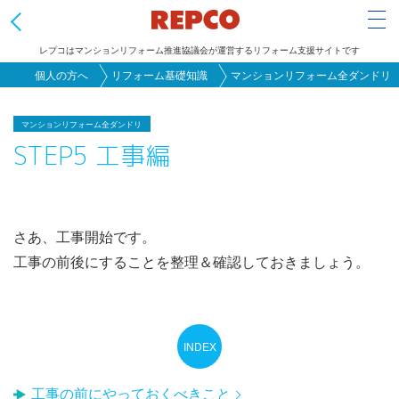
Tog
レプコはマンションリフォーム推進協議会が運営するリフォーム支援サイトです
メ
個人の方へ
リフォーム基礎知識
マンションリフォーム全ダンドリ
イ
ン
マンションリフォーム全ダンドリ
STEP5 工事編
コ
ン
テ
ン
さあ、工事開始です。
ツ
工事の前後にすることを整理＆確認しておきましょう。
に
移
動
工事の前にやっておくべきこと