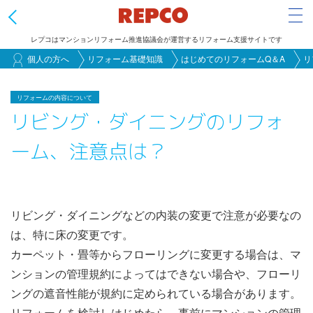
Tog
レプコはマンションリフォーム推進協議会が運営するリフォーム支援サイトです
メ
個人の方へ
リフォーム基礎知識
はじめてのリフォームQ＆A
リ
イ
ン
リフォームの内容について
リビング・ダイニングのリフォ
コ
ン
ーム、注意点は？
テ
ン
ツ
に
リビング・ダイニングなどの内装の変更で注意が必要なの
移
は、特に床の変更です。
動
カーペット・畳等からフローリングに変更する場合は、マ
ンションの管理規約によってはできない場合や、フローリ
ングの遮音性能が規約に定められている場合があります。
リフォームを検討しはじめたら、事前にマンションの管理