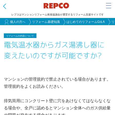
Tog
レプコはマンションリフォーム推進協議会が運営するリフォーム支援サイトです
メ
個人の方へ
リフォーム基礎知識
はじめてのリフォームQ＆A
リ
イ
ン
リフォームの内容について
電気温水器からガス湯沸し器に
コ
ン
変えたいのですが可能ですか?
テ
ン
ツ
に
マンションの管理規約で禁止されている場合があります。
移
管理規約をよくお読みください。
動
排気筒用にコンクリート壁に穴をあけなくてはならなくな
る場合や、全戸に認めるとマンション全体へのガス供給量
の問題が発生する場合があります。