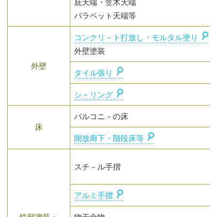
庇天端・笠木天端
パラペット天端等
コンクリ－ト打放し・モルタル塗り
外壁塗装
外壁
タイル張り
シ－リング
バルコニ－の床
床
開放廊下・階段床等
スチ－ル手摺
アルミ手摺
鉄部塗装・
物干金物