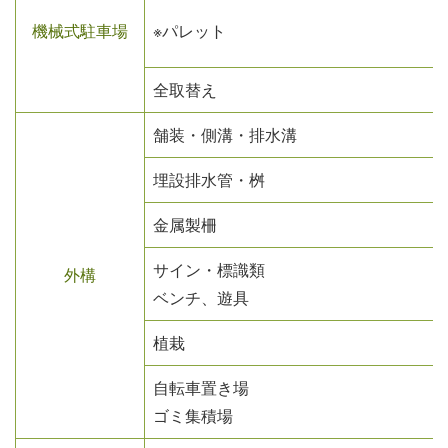
機械式駐車場
※パレット
全取替え
舗装・側溝・排水溝
埋設排水管・桝
金属製柵
サイン・標識類
外構
ベンチ、遊具
植栽
自転車置き場
ゴミ集積場