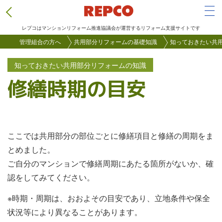
Tog
レプコはマンションリフォーム推進協議会が運営するリフォーム支援サイトです
メ
管理組合の方へ
共用部分リフォームの基礎知識
知っておきたい共
イ
知っておきたい共用部分リフォームの知識
ン
修繕時期の目安
コ
ン
テ
ン
ここでは共用部分の部位ごとに修繕項目と修繕の周期をま
ツ
とめました。
に
ご自分のマンションで修繕周期にあたる箇所がないか、確
移
認をしてみてください。
動
※時期・周期は、おおよその目安であり、立地条件や保全
状況等により異なることがあります。