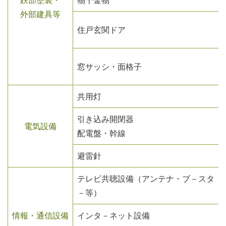
外部建具等
住戸玄関ドア
窓サッシ・面格子
共用灯
引き込み開閉器
電気設備
配電盤・幹線
避雷針
テレビ共聴設備（アンテナ・ブ－スタ
－等）
情報・通信設備
インタ－ネット設備