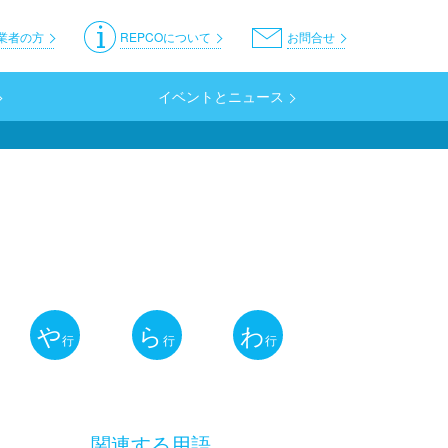
er
業者の方
REPCOについて
お問合せ
イベントとニュース
や
ら
わ
行
行
行
関連する用語