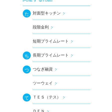
対面型キッチン
た
段階金利
短期プライムレート
長期プライムレート
ち
つなぎ融資
つ
ツーウェイ
ＴＥＳ（テス）
て
ＤＥＮ