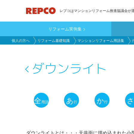
メ
レプコはマンションリフォーム推進協議会が
イ
ン
リフォーム実例集
コ
main_customer
ン
個人の方へ
リフォーム基礎知識
マンションリフォーム用語集
テ
ン
ツ
ダウンライト
に
移
動
全
あ
か
用語
行
行
用
語
解
ダウンライトとは・・・天井面に埋め込まれた小