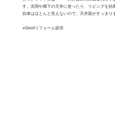
す。玄関や廊下の天井に使ったり、リビングを効
説
自体はほとんど見えないので、天井面がすっきり
ナ
※Goodリフォーム提供
ビ
ゲ
ー
シ
ョ
ン