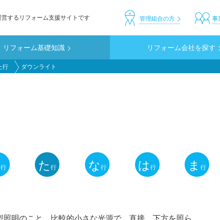
運営するリフォーム支援サイトです
header_custom
管理組合の方
事
リフォーム基礎知識
リフォーム会社を探す
た行
ダウンライト
さ
た
な
は
ま
行
行
行
行
行
型照明のこと。比較的小さな光源で、直接、下方を照ら