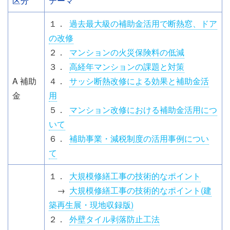
区分
テーマ
１．
過去最大級の補助金活用で断熱窓、ドア
の改修
２．
マンションの火災保険料の低減
３．
高経年マンションの課題と対策
A 補助
４．
サッシ断熱改修による効果と補助金活
金
用
５．
マンション改修における補助金活用につ
いて
６．
補助事業・減税制度の活用事例につい
て
１．
大規模修繕工事の技術的なポイント
→
大規模修繕工事の技術的なポイント(建
築再生展・現地収録版)
２．
外壁タイル剥落防止工法