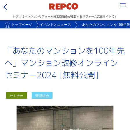
Tog
レプコはマンションリフォーム推進協議会が運営するリフォーム支援サイトです
メ
トップページ
イベントとニュース
「あなたのマンションを100年先
イ
ン
「あなたのマンションを100年先
コ
ン
へ」マンション改修オンライン
テ
セミナー2024 [無料公開]
ン
ツ
に
セミナー
管理組合
移
動