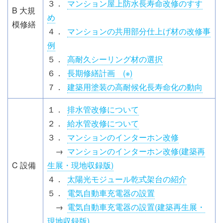
３．
マンション屋上防水長寿命改修のすす
B 大規
め
模修繕
４．
マンションの共用部分仕上げ材の改修事
例
５．
高耐久シーリング材の選択
６．
長期修繕計画 (※)
７．
建築用塗装の高耐候化長寿命化の動向
１．
排水管改修について
２．
給水管改修について
３．
マンションのインターホン改修
→
マンションのインターホン改修(建築再
C 設備
生展・現地収録版)
４．
太陽光モジュール乾式架台の紹介
５．
電気自動車充電器の設置
→
電気自動車充電器の設置(建築再生展・
現地収録版)