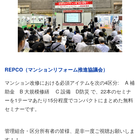
イ
REPCO（マンションリフォーム推進協議会）
ベ
ン
マンション改修における必須アイテムを次の4区分: A 補
ト
助金 B 大規模修繕 C 設備 D防災 で、22本のセミナ
情
ーを1テーマあたり15分程度でコンパクトにまとめた無料
報
セミナーです。
管理組合・区分所有者の皆様、是非一度ご視聴お願いしま
す！！