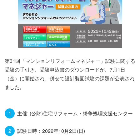
イ
第31回「マンションリフォームマネジャー」試験に関する
ベ
受験の手引き、受験申込書のダウンロードが、7月1日
ン
（金）に開始され、併せて設計製図試験の課題が公表され
ト
ました。
情
報
主催: (公財)住宅リフォーム・紛争処理支援センター
試験日時：2022年10月2日(日)