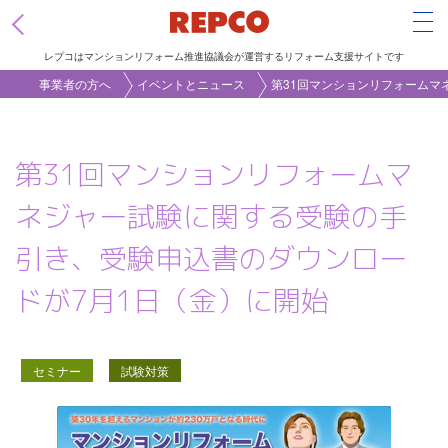
Tog
レプコはマンションリフォーム推進協議会が運営するリフォーム支援サイトです
メ
事業者の方へ
イベントとニュース
第31回マンションリフォームマ
イ
ン
第31回マンションリフォームマ
コ
ン
ネジャー試験に関する受験の手
テ
引き、受験申込書のダウンロー
ン
ツ
ドが7月1日（金）に開始
に
移
動
セミナー
試験対策