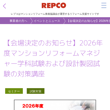
Tog
レプコはマンションリフォーム推進協議会が運営するリフォーム支援サイトです
メ
事業者の方へ
イベントとニュース
【会場決定のお知らせ】2026
イ
ン
【会場決定のお知らせ】2026年
コ
ン
度マンションリフォームマネジ
テ
ャー学科試験および設計製図試
ン
ツ
験の対策講座
に
移
動
セミナー
試験対策