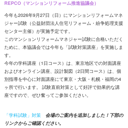
REPCO（マンションリフォーム推進協議会）
ベ
ン
今年も2026年9月27日（日）にマンションリフォームマネ
ト
ジャー試験（公益財団法人住宅リフォーム・紛争処理支援
情
センター主催）が実施予定です。
報
このマンションリフォームマネジャー試験に合格いただく
ために、本協議会では今年も「試験対策講座」を実施しま
す。
今年の学科講座（1日コース）は、東京地区での対面講座
およびオンライン講座、設計製図（2日間コース）は、個
別指導を中心に対面講座にて東京・大阪・札幌・福岡の4
ヶ所で行います。 試験直前対策として好評で効果的な講
座ですので、ぜひ奮ってご参加ください。
「学科試験」対策
会場のご案内を追加しました！下部の
リンクからご確認ください。