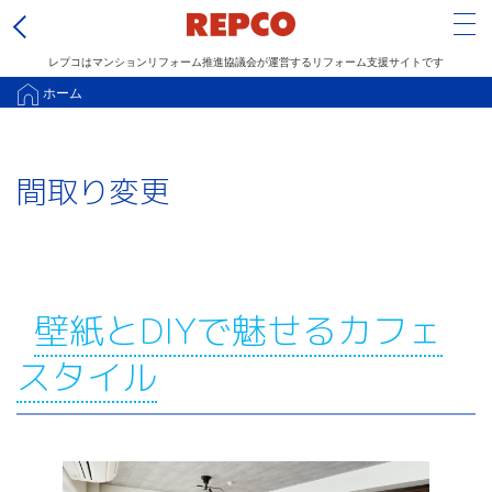
Tog
レプコはマンションリフォーム推進協議会が運営するリフォーム支援サイトです
メ
ホーム
イ
ン
間取り変更
コ
ン
テ
ン
ツ
壁紙とDIYで魅せるカフェ
に
スタイル
移
動