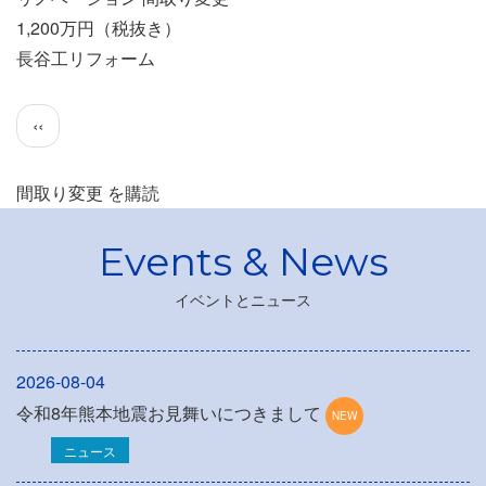
1,200万円（税抜き）
長谷工リフォーム
ペ
前
‹‹
ー
ペ
ジ
ー
間取り変更 を購読
送
ジ
り
イベントとニュース
2026-08-04
令和8年熊本地震お見舞いにつきまして
ニュース