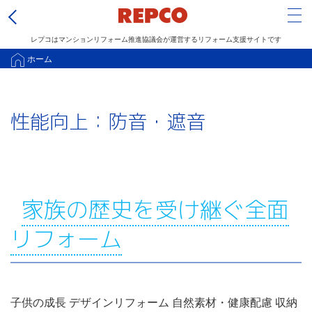
Tog
レプコはマンションリフォーム推進協議会が運営するリフォーム支援サイトです
メ
ホーム
イ
ン
性能向上：防音・遮音
コ
ン
テ
ン
ツ
家族の歴史を受け継ぐ全面
に
リフォーム
移
動
子供の成長 デザインリフォーム 自然素材・健康配慮 収納