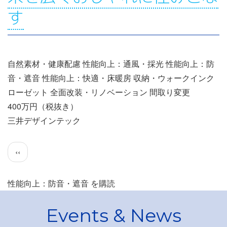
す
自然素材・健康配慮 性能向上：通風・採光 性能向上：防
音・遮音 性能向上：快適・床暖房 収納・ウォークインク
ローゼット 全面改装・リノベーション 間取り変更
400万円（税抜き）
三井デザインテック
ペ
前
‹‹
ー
ペ
ジ
ー
性能向上：防音・遮音 を購読
送
ジ
り