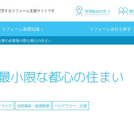
運営するリフォーム支援サイトです
header_custom
管理組合の方
事
リフォーム基礎知識
リフォーム会社を探す
夫妻の必要最小限な都心の住まい
最小限な都心の住まい
ドライフ
自然素材・健康配慮
バリアフリー・介護