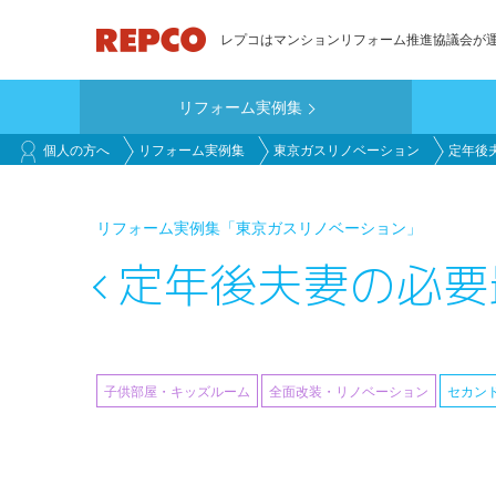
メ
レプコはマンションリフォーム推進協議会が
イ
ン
リフォーム実例集
コ
main_customer
ン
個人の方へ
リフォーム実例集
東京ガスリノベーション
定年後
テ
ン
リフォーム実例集
「東京ガスリノベーション」
ツ
に
定年後夫妻の必要
移
動
子供部屋・キッズルーム
全面改装・リノベーション
セカン