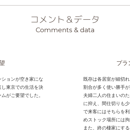
コメント＆データ
Comments & data
望
プラ
ンションが空き家にな
既存は各居室が細切れ
直し東京での生活を決
割合が多く使い勝手が
ームがご要望でした。
夫婦二人の住まいのた
に抑え、間仕切りも少
で来客にはそちらを利
めストック場所には拘
また、終の棲家にする