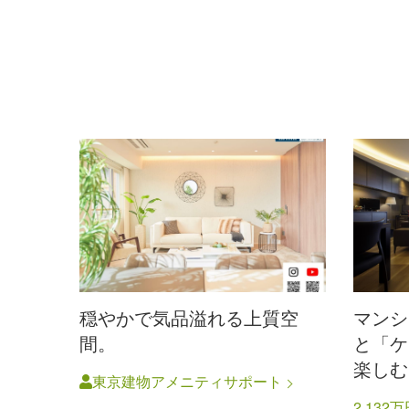
穏やかで気品溢れる上質空
マンシ
間。
と「ケ
楽しむ
東京建物アメニティサポート
2,132