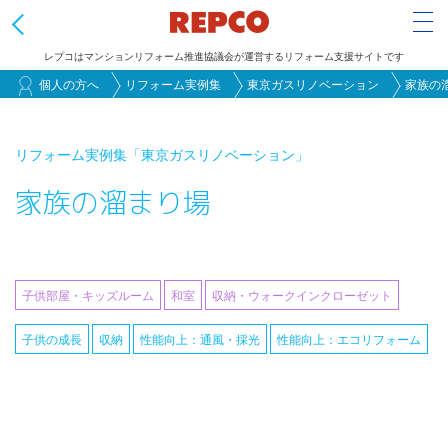
Tog
レプコはマンションリフォーム推進協議会が運営するリフォーム支援サイトです
メ
個人の方へ
リフォーム実例集
東京ガスリノベーション
家族の
イ
ン
リフォーム実例集
「東京ガスリノベーション」
コ
家族の溜まり場
ン
テ
ン
ツ
子供部屋・キッズルーム
和室
収納・ウォークインクローゼット
に
移
子供の成長
収納
性能向上：通風・採光
性能向上：エコリフォーム
動