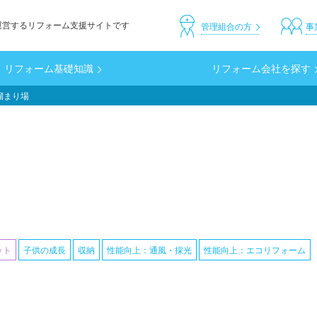
運営するリフォーム支援サイトです
header_custom
管理組合の方
事
リフォーム基礎知識
リフォーム会社を探す
溜まり場
ット
子供の成長
収納
性能向上：通風・採光
性能向上：エコリフォーム