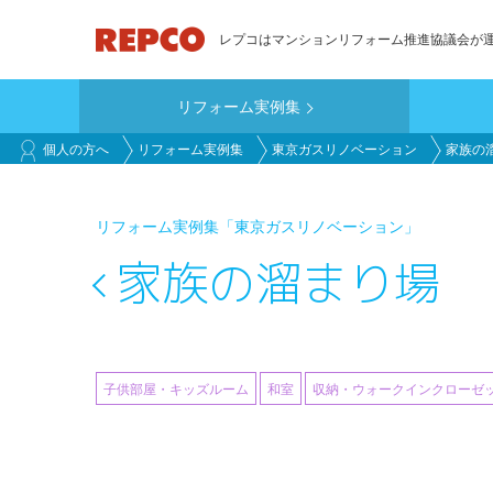
メ
レプコはマンションリフォーム推進協議会が
イ
ン
リフォーム実例集
コ
main_customer
ン
個人の方へ
リフォーム実例集
東京ガスリノベーション
家族の
テ
ン
リフォーム実例集
「東京ガスリノベーション」
ツ
に
家族の溜まり場
移
動
子供部屋・キッズルーム
和室
収納・ウォークインクローゼ