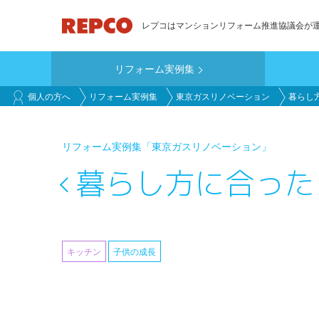
メ
レプコはマンションリフォーム推進協議会が
イ
ン
リフォーム実例集
コ
main_customer
ン
個人の方へ
リフォーム実例集
東京ガスリノベーション
暮らし
テ
ン
リフォーム実例集
「東京ガスリノベーション」
ツ
に
暮らし方に合った
移
動
キッチン
子供の成長