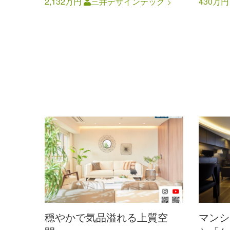
2,132万円
三井デザインテック
430万
穏やかで気品溢れる上質空
マンシ