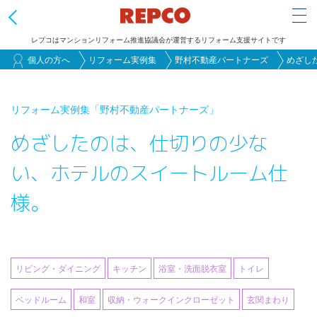
Tog
レプコはマンションリフォーム推進協議会が運営するリフォーム支援サイトです
メ
個人の方へ
リフォーム実例集
野村不動産パートナーズ
めざし
イ
ン
リフォーム実例集
「野村不動産パートナーズ」
コ
めざしたのは、仕切りの少な
ン
テ
い、ホテルのスイートルーム仕
ン
様。
ツ
に
移
動
リビング・ダイニング
キッチン
浴室・洗面脱衣室
トイレ
ベッドルーム
和室
収納・ウォークインクローゼット
玄関まわり