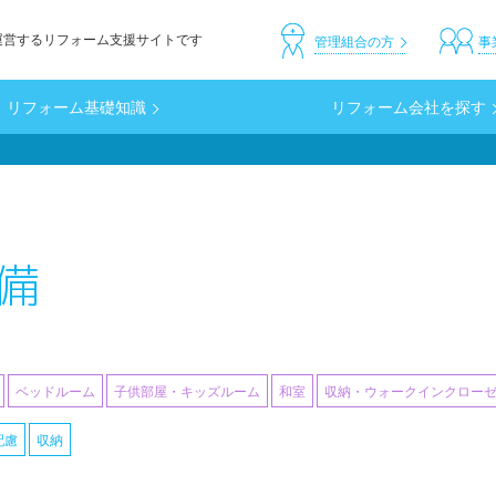
運営するリフォーム支援サイトです
header_custom
管理組合の方
事
リフォーム基礎知識
リフォーム会社を探す
備
ベッドルーム
子供部屋・キッズルーム
和室
収納・ウォークインクロー
配慮
収納