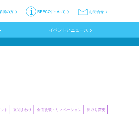
er
業者の方
REPCOについて
お問合せ
イベントとニュース
ゼット
玄関まわり
全面改装・リノベーション
間取り変更