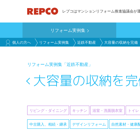
メ
レプコはマンションリフォーム推進協議会が
イ
ン
リフォーム実例集
コ
main_customer
ン
個人の方へ
リフォーム実例集
近鉄不動産
大容量の収納を完備
テ
ン
リフォーム実例集
「近鉄不動産」
ツ
に
大容量の収納を完
移
動
リビング・ダイニング
キッチン
浴室・洗面脱衣室
トイレ
中古購入、相続・継承
デザインリフォーム
自然素材・健康