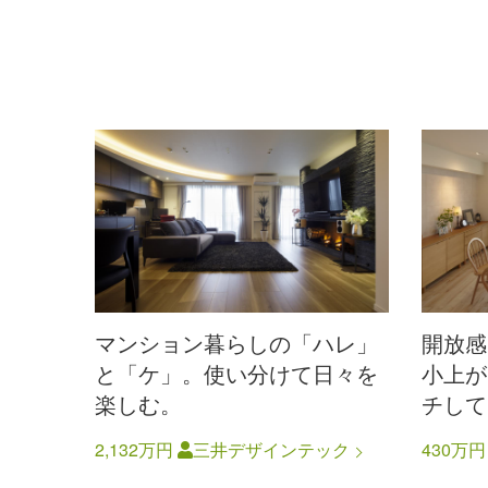
マンション暮らしの「ハレ」
開放感
と「ケ」。使い分けて日々を
小上が
楽しむ。
チして
2,132万円
三井デザインテック
430万