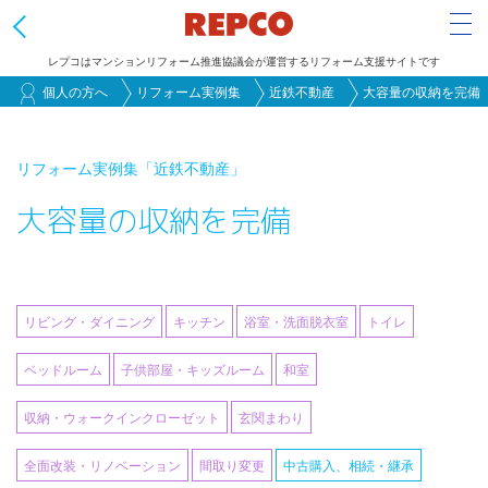
Tog
レプコはマンションリフォーム推進協議会が運営するリフォーム支援サイトです
メ
個人の方へ
リフォーム実例集
近鉄不動産
大容量の収納を完備
イ
ン
リフォーム実例集
「近鉄不動産」
コ
大容量の収納を完備
ン
テ
ン
ツ
リビング・ダイニング
キッチン
浴室・洗面脱衣室
トイレ
に
移
ベッドルーム
子供部屋・キッズルーム
和室
動
収納・ウォークインクローゼット
玄関まわり
全面改装・リノベーション
間取り変更
中古購入、相続・継承