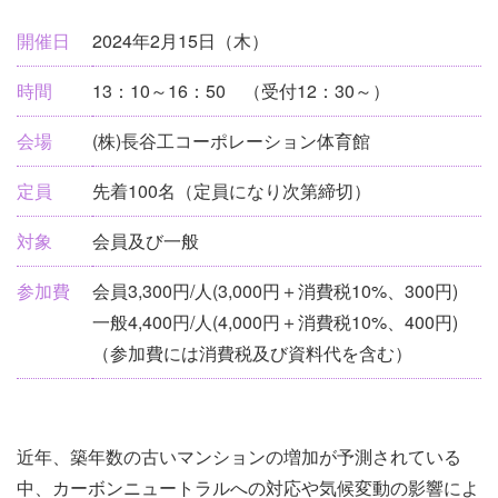
ン
開催日
2024年2月15日（木）
ト
時間
13：10～16：50 （受付12：30～）
情
報
会場
(株)長谷工コーポレーション体育館
定員
先着100名（定員になり次第締切）
対象
会員及び一般
参加費
会員3,300円/人(3,000円＋消費税10%、300円)
一般4,400円/人(4,000円＋消費税10%、400円)
（参加費には消費税及び資料代を含む）
近年、築年数の古いマンションの増加が予測されている
中、カーボンニュートラルへの対応や気候変動の影響によ