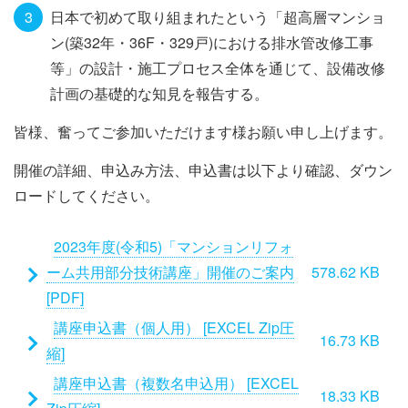
日本で初めて取り組まれたという「超高層マンショ
ン(築32年・36F・329戸)における排水管改修工事
等」の設計・施工プロセス全体を通じて、設備改修
計画の基礎的な知見を報告する。
皆様、奮ってご参加いただけます様お願い申し上げます。
開催の詳細、申込み方法、申込書は以下より確認、ダウン
ロードしてください。
添
2023年度(令和5)「マンションリフォ
付
ーム共用部分技術講座」開催のご案内
578.62 KB
フ
[PDF]
ァ
講座申込書（個人用） [EXCEL Zip圧
16.73 KB
イ
縮]
ル
講座申込書（複数名申込用） [EXCEL
18.33 KB