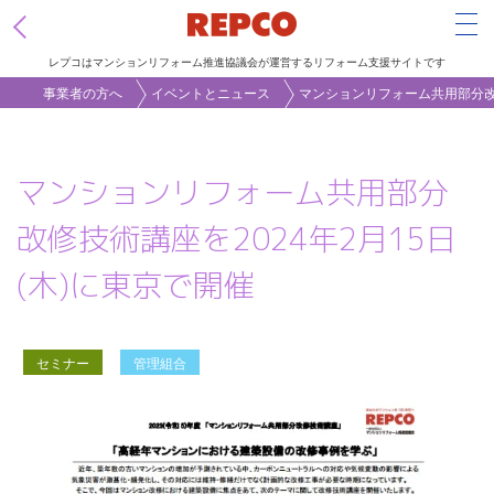
Tog
レプコはマンションリフォーム推進協議会が運営するリフォーム支援サイトです
メ
事業者の方へ
イベントとニュース
マンションリフォーム共用部分改修
イ
ン
マンションリフォーム共用部分
コ
ン
改修技術講座を2024年2月15日
テ
(木)に東京で開催
ン
ツ
に
セミナー
管理組合
移
動