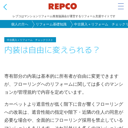
Tog
レプコはマンションリフォーム推進協議会が運営するリフォーム支援サイトです
メ
個人の方へ
リフォーム基礎知識
中古購入＋リフォーム チェック
イ
ン
中古購入＋リフォーム チェックリスト
内装は自由に変えられる？
コ
ン
テ
ン
専有部分の内装は基本的に所有者が自由に変更できます
ツ
が、フローリングへのリフォームに関しては多くのマンシ
に
ョンが管理規約で内容を定めています。
移
動
カーペットより遮音性が低く階下に音が響くフローリング
への改装は、遮音性能の指定や階下・近隣の住人の同意が
必要な場合や、全面的にフローリング採用を禁止している
マンションもあります。それ以外にも多くのマンションが