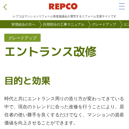
Tog
レプコはマンションリフォーム推進協議会が運営するリフォーム支援サイトです
メ
管理組合の方へ
共用部分の工事マニュアル
グレードアップ
エ
イ
グレードアップ
ン
エントランス改修
コ
ン
テ
ン
目的と効果
ツ
に
移
時代と共にエントランス周りの造り方が変わってきている
動
中で、現在のトレンドに合った改修を行うことにより、居
住者の使い勝手を良くするだけでなく、マンションの資産
価値を向上させることができます。