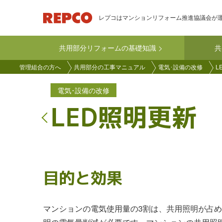
メ
レプコはマンションリフォーム推進協議会が
イ
ン
共用部分リフォームの基礎知識
共
コ
main-
ン
管理組合の方へ
共用部分の工事マニュアル
電気･設備の改修
L
kyoyo
テ
ン
電気･設備の改修
ツ
LED照明更新
に
移
動
目的と効果
マンションの電気使用量の3割は、共用照明が占