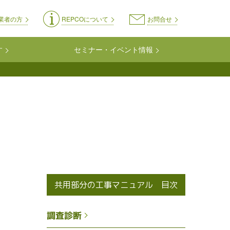
on-kyoyo
業者の方
REPCOについて
お問合せ
す
セミナー・イベント情報
共用部分の工事マニュアル 目次
調査診断