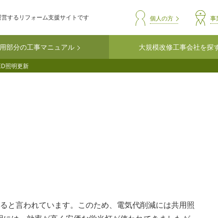
運営するリフォーム支援サイトです
header-comm
個人の方
事
用部分の工事マニュアル
大規模改修工事会社を探
ED照明更新
めると言われています。このため、電気代削減には共用照