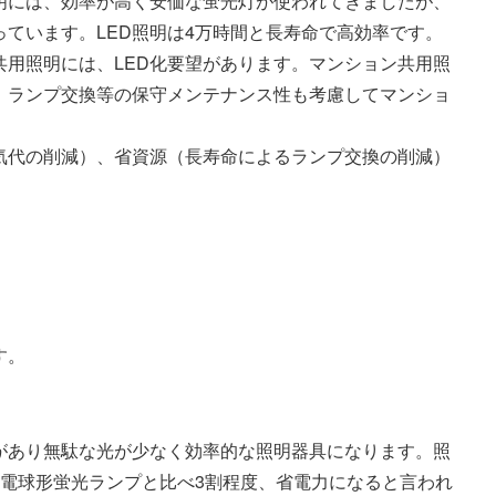
明には、効率が高く安価な蛍光灯が使われてきましたが、
っています。LED照明は4万時間と長寿命で高効率です。
用照明には、LED化要望があります。マンション共用照
、ランプ交換等の保守メンテナンス性も考慮してマンショ
気代の削減）、省資源（長寿命によるランプ交換の削減）
す。
があり無駄な光が少なく効率的な照明器具になります。照
、電球形蛍光ランプと比べ3割程度、省電力になると言われ