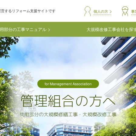
運営するリフォーム支援サイトです
header-comm
個人の方
事
用部分の工事マニュアル
大規模改修工事会社を探
for Management Association
管理組合の方へ
共用部分の大規模修繕工事・大規模改修工事