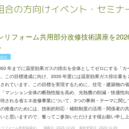
組合の方向けイベント・セミナ
リフォーム共用部分改修技術講座を2026
理組合
050 年までに温室効果ガスの排出を全体としてゼロにする「
。この目標達成に向け、2030 年度には温室効果ガス排出量を 20
定されています。この目標を実現するために、住宅・建築物の
は「マンション全体の断熱性能を高め、光熱費の削減・快適性
期待される省エネ改修事業について、3つの事例・テーマに関し
業の推進のためには、技術的対応・補助制度の活用・関係者の
たいと思いますので、奮ってご参加いただけます様お願い申し
ョンリフォーム推進協議会）
掲載日 :
2025-12-26
最終更新日 :
2025-12-26