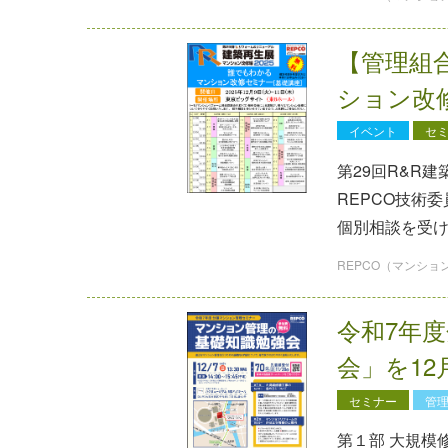
【管理組合
ション改
イベント
セ
第29回R&R
REPCO技術
個別相談を受
REPCO（マンシ
令和7年
会」を12
セミナー
管
第１部 ⼤規模