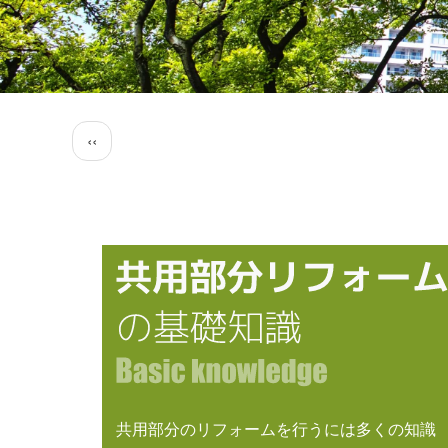
ペ
前
‹‹
ー
ペ
ジ
ー
送
ジ
り
共用部分のリフォームを行うには多くの知識