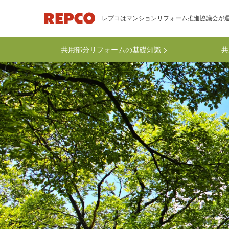
メ
レプコはマンションリフォーム推進協議会が
イ
ン
共用部分リフォームの基礎知識
共
コ
main-
ン
kyoyo
テ
ン
ツ
に
移
動