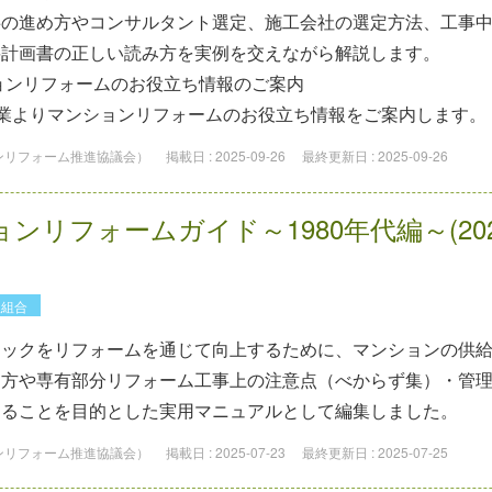
事の進め⽅やコンサルタント選定、施⼯会社の選定⽅法、⼯事
繕計画書の正しい読み⽅を実例を交えながら解説します。
ョンリフォームのお役⽴ち情報のご案内
企業よりマンションリフォームのお役⽴ち情報をご案内します。
ョンリフォーム推進協議会）
掲載日 :
2025-09-26
最終更新日 :
2025-09-26
ンリフォームガイド～1980年代編～(20
理組合
トックをリフォームを通じて向上するために、マンションの供
め方や専有部分リフォーム工事上の注意点（べからず集）・管
することを目的とした実用マニュアルとして編集しました。
ョンリフォーム推進協議会）
掲載日 :
2025-07-23
最終更新日 :
2025-07-25