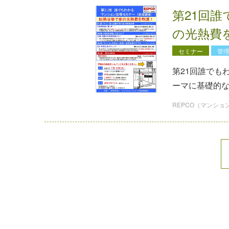
第21回
の光熱費
セミナー
管
第21回誰でも
ーマに基礎的
REPCO（マンシ