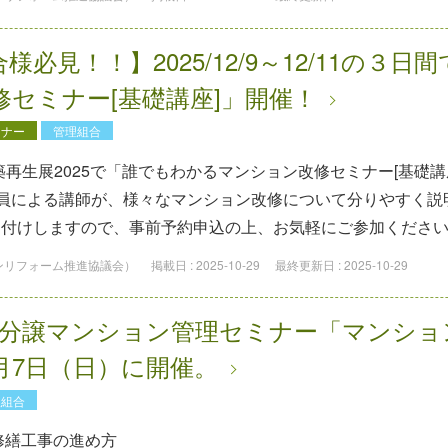
様必見！！】2025/12/9～12/11の３
修セミナー[基礎講座]」開催！
ミナー
管理組合
建築再生展2025で「誰でもわかるマンション改修セミナー[基礎
委員による講師が、様々なマンション改修について分りやすく説
け付けしますので、事前予約申込の上、お気軽にご参加くださ
ョンリフォーム推進協議会）
掲載日 :
2025-10-29
最終更新日 :
2025-10-29
度分譲マンション管理セミナー「マンショ
⽉7⽇（⽇）に開催。
理組合
修繕⼯事の進め⽅