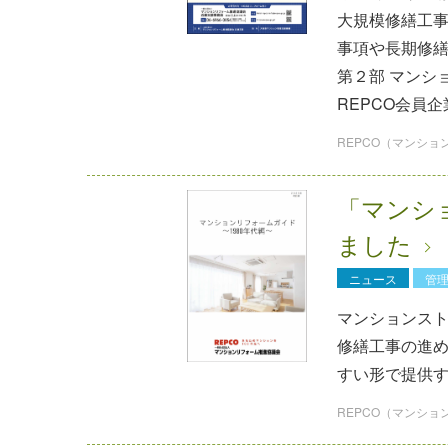
⼤規模修繕⼯
事項や長期修
第２部 マンシ
REPCO会員
REPCO（マンシ
「マンショ
ました
ニュース
管
マンションス
修繕工事の進
すい形で提供
REPCO（マンシ