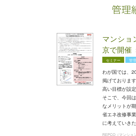
管理
マンション
京で開催
セミナー
管
わが国では、2
掲げております
高い目標が設
そこで、今回
なメリットが
省エネ改修事
に考えていき
REPCO（マンシ