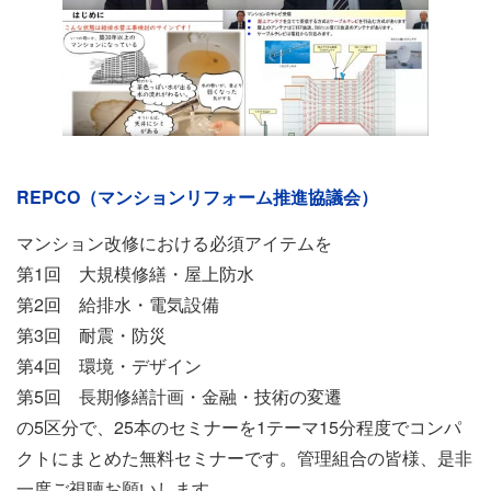
イ
REPCO（マンションリフォーム推進協議会）
ベ
ン
マンション改修における必須アイテムを
ト
第1回 大規模修繕・屋上防水
情
第2回 給排水・電気設備
報
第3回 耐震・防災
第4回 環境・デザイン
第5回 長期修繕計画・金融・技術の変遷
の5区分で、25本のセミナーを1テーマ15分程度でコンパ
クトにまとめた無料セミナーです。管理組合の皆様、是非
一度ご視聴お願いします。