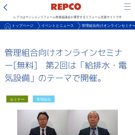
Tog
レプコはマンションリフォーム推進協議会が運営するリフォーム支援サイトです
メ
トップページ
イベントとニュース
管理組合向けオンラインセミナー
イ
ン
管理組合向けオンラインセミナ
コ
ン
ー[無料] 第2回は「給排水・電
テ
気設備」のテーマで開催。
ン
ツ
に
セミナー
管理組合
移
動