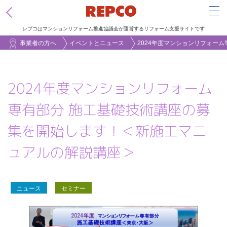
Tog
レプコはマンションリフォーム推進協議会が運営するリフォーム支援サイトです
メ
事業者の方へ
イベントとニュース
2024年度マンションリフォー
イ
ン
2024年度マンションリフォーム
コ
ン
専有部分 施工基礎技術講座の募
テ
集を開始します！＜新施工マニ
ン
ツ
ュアルの解説講座＞
に
移
動
ニュース
セミナー