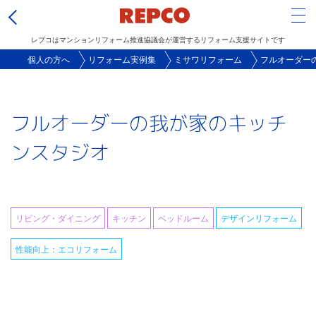
Tog
レプコはマンションリフォーム推進協議会が運営するリフォーム支援サイトです
メ
個人の方へ
リフォーム実例集
ミサワリフォーム
フルオーダー
イ
ン
フルオーダーの我が家のキッチ
コ
ン
ンスタジオ
テ
ン
ツ
に
リビング・ダイニング
キッチン
ベッドルーム
デザインリフォーム
移
性能向上：エコリフォーム
動