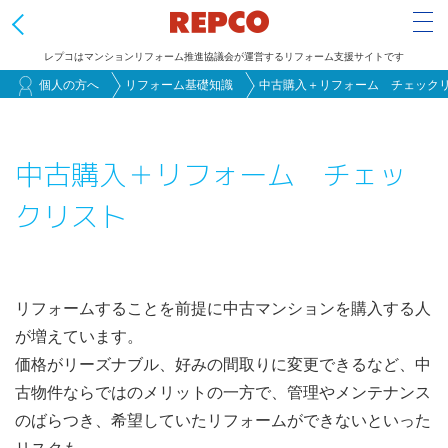
Tog
レプコはマンションリフォーム推進協議会が運営するリフォーム支援サイトです
メ
個人の方へ
リフォーム基礎知識
中古購入＋リフォーム チェック
イ
ン
中古購入＋リフォーム チェッ
コ
ン
クリスト
テ
ン
ツ
に
リフォームすることを前提に中古マンションを購入する人
移
が増えています。
動
価格がリーズナブル、好みの間取りに変更できるなど、中
古物件ならではのメリットの一方で、管理やメンテナンス
のばらつき、希望していたリフォームができないといった
リスクも。